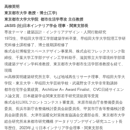
高柳英明
東京都市大学 教授・博士(工学)
東京都市大学大学院 都市生活学専攻 主任教授
JASIS (社)日本インテリア学会 理事・関東支部長
専攻テーマ：建築設計・インテリアデザイン・人間行動研究
1972生、早稲田大学理工学部建築学科卒業、早稲田大学大学院理工学研
究科修士課程修了、博士後期課程修了
株式会社博報堂スペースデザイン事業局、株式会社フレックスリンク取
締役、千葉大学工学部デザイン工学科助手、滋賀県立大学環境科学部環
境建築デザイン学科准教授、東京都市大学都市生活学部准教授を経て、
現職
㈱高柳英明建築研究所主宰、ちば地域再生リサーチ理事、早稲田大学大
学院・東京大学・早稲田大学芸術学校・武蔵野女子大学非常勤講師
都市住宅学会業績賞、Architizer A+ Award Finalist、CVC日経サイエン
ス論文賞、日本建築学会関東支部若手研究奨励賞等受賞
株式会社LIXILフロントコンテスト審査員、米原市統合庁舎整備委員会
委員、長浜市新庁舎整備検討委員会副委員長、甲賀市庁舎等整備検討委
員会副委員長、大津市温暖化対策推進協議会交通部会長、東京都市大学
総合研究所未来都市研究機構 データドリブンデザイン研究ユニット長
等歴任、2023年より日本インテリア学会理事・関東支部長