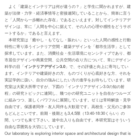
よく「建築とインテリアは何が違うの？」と学生に聞かれますが、建
築が法律・力学・経済事情等と密接連関していることから、簡単に言う
と「人間から一歩離れた存在」であるといえます。対してインテリアデ
ザインは、常に「人間を中心に据えて、その人の心理や感性をどうサポ
ートするか」であると言えます。
本研究室は「癒やし・もてなし・賑わい」といった人間の感性と行動
特性に寄り添うインテリア空間・建築デザインを「都市生活学」として
探求しています。また、消費社会・生活環境にセンシティブであり、都
市居住デザインや商業空間、公共空間の在り方について、常にデザイン
科学の目「
インテリアデザイン3.0
」で、その評価と向上に寄与してい
ます。インテリアや建築好きの方、ものづくりが心底好きな方、それを
実証学的に扱い、自分の強みにしたい方の進学をお待ちしています。研
究室は大変大所帯ですが、下図の「インテリアデザイン3.0の知の射
程」の研究トピックに連関し、幾つかの研究ユニットを自在かつルーズ
に組みつつ、楽しくパワフルに展開しています。ゼミは常時解放・見学
自由です。保護者同伴・友人同伴も大歓迎です。高校生・父兄のご参加
もどんとこいです。前期・後期とも3,4,5限（13:40-18:30くらい）の
間、いつでも来て下さい。途中出入りも自由です。本研究室はそういう
自由な雰囲気を大切にしています。
Our laboratory is exploring interior space and architectural design that is