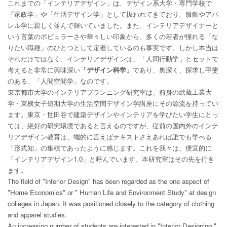
これまでの「インテリアデザイン」は、デザイン系大学・専門学校で
「家政学」や「生活デザイン学」として扱われてきており、服飾やアパ
レル学に親しく並んで輝いていました。また、インテリアデザイナーと
いう言葉のポピュラーさや華々しい印象から、多くの若者が憧れる「な
りたい職種」のひとつとして定着しているのも事実です。しかし本当は
それだけではなく、インテリアデザインは、「人間行動学」とセットで
考えると非常に興味深い
「デザイン科学」
であり、奥深く、探求し甲斐
のある、「人間空間学」なのです。
東京都市大学のインテリアプランニング研究室は、前身の武蔵工業大
学・東横女子短期大学の生活空間デザイン学講座にその源流を持ってい
ます。東京・世田谷で建築デザインやインテリアを学びたい学生にとっ
ては、絶好の研究環境であると言えるのですが、従前の国内外のインテ
リアデザイン教育は、端的に言えばテキストさえあれば誰でも学べる
「形式知」の集積であったように感じます。これを我々は、便宜的に
「インテリアデザイン
1.0
」と呼んでいます。本研究室はその先を行き
ます。
The field of "Interior Design" has been regarded as the one aspect of
"Home Economics" or " Human Life and Environment Study" at design
colleges in Japan. It was positioned closely to the category of clothing
and apparel studies.
An increasing number of students are interested in "Interior Designing "