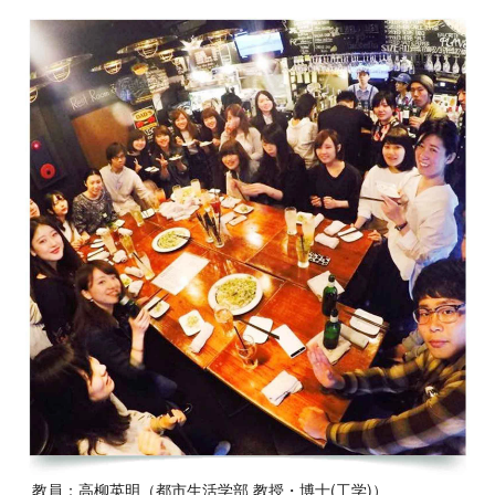
教員：高柳英明（都市生活学部 教授・博士(工学)）