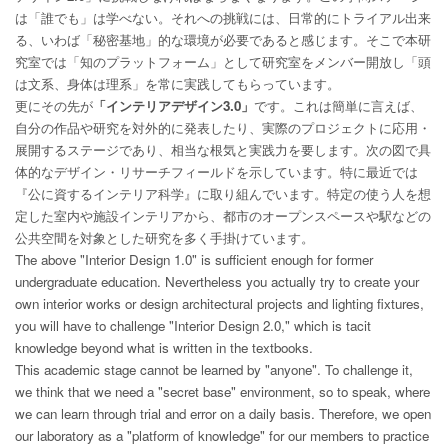
は「誰でも」は学べない。それへの挑戦には、日常的にトライアル出来
る、いわば「秘密基地」的な環境が必要であると感じます。そこで本研
究室では「知のプラットフォーム」として研究室をメンバー開放し「頭
は文系、身体は理系」を常に実践してもらっています。
更にその先が
「インテリアデザイン3.0」
です。これは簡単に言えば、
自分の作品や研究を対外的に発表したり、実際のプロジェクトに応用・
展開するステージであり、相当な根気と実践力を要します。次の図で具
体的なデザイン・リサーチフィールドを示しています。特に最近では
『公に資するインテリア科学』に取り組んでいます。特定の使う人を想
定した室内や施設インテリアから、都市のオープンスペースや駅などの
公共空間を対象とした研究を多く手掛けています。
The above "Interior Design 1.0" is sufficient enough for former
undergraduate education. Nevertheless you actually try to create your
own interior works or design architectural projects and lighting fixtures,
you will have to challenge "Interior Design 2.0," which is tacit
knowledge beyond what is written in the textbooks.
This academic stage cannot be learned by "anyone". To challenge it,
we think that we need a "secret base" environment, so to speak, where
we can learn through trial and error on a daily basis. Therefore, we open
our laboratory as a "platform of knowledge" for our members to practice