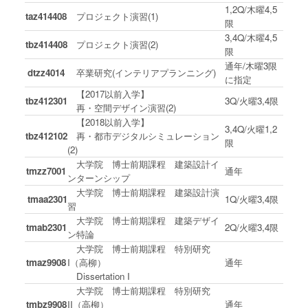
1,2Q/木曜4,5
taz414408
プロジェクト演習(1)
限
3,4Q/木曜4,5
tbz414408
プロジェクト演習(2)
限
通年/木曜3限
dtzz4014
卒業研究(インテリアプランニング)
に指定
【2017以前入学】
tbz412301
3Q/火曜3,4限
再・空間デザイン演習(2)
【2018以前入学】
3,4Q/火曜1,2
tbz412102
再・都市デジタルシミュレーション
限
(2)
大学院 博士前期課程 建築設計イ
tmzz7001
通年
ンターンシップ
大学院 博士前期課程 建築設計演
tmaa2301
1Q/火曜3,4限
習
大学院 博士前期課程 建築デザイ
tmab2301
2Q/火曜3,4限
ン特論
大学院 博士前期課程 特別研究
tmaz9908
I（高柳）
通年
Dissertation I
大学院 博士前期課程 特別研究
tmbz9908
II（高柳）
通年