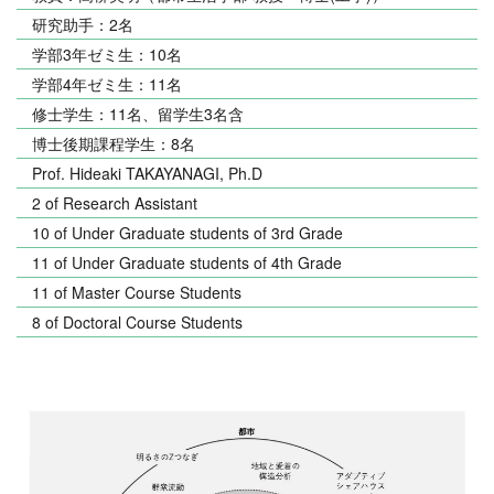
研究助手：2名
学部3年ゼミ生：10名
学部4年ゼミ生：11名
修士学生：11名、留学生3名含
博士後期課程学生：8名
Prof. Hideaki TAKAYANAGI, Ph.D
2 of R
esearch Assistant
10 of Under Graduate students of 3rd Grade
11 of Under Graduate students of 4th Grade
11 of Master Course Students
8 of Doctoral Course Students