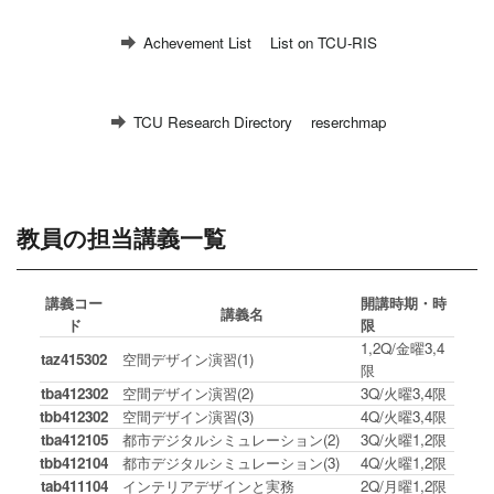
Achevement List
List on TCU-RIS
TCU Research Directory
reserchmap
教員の担当講義一覧
講義コー
開講時期・時
講義名
ド
限
1,2Q/金曜3,4
taz415302
空間デザイン演習(1)
限
tba412302
空間デザイン演習(2)
3Q/火曜3,4限
tbb412302
空間デザイン演習(3)
4Q/火曜3,4限
tba412105
都市デジタルシミュレーション(2)
3Q/火曜1,2限
tbb412104
都市デジタルシミュレーション(3)
4Q/火曜1,2限
tab411104
インテリアデザインと実務
2Q/月曜1,2限